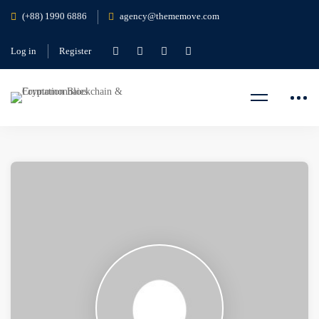
(+88) 1990 6886
agency@thememove.com
Log in
Register