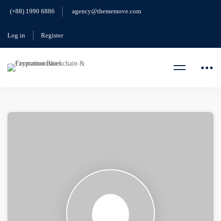
(+88) 1990 6886
agency@thememove.com
Log in
Register