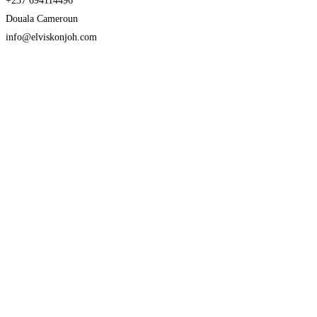
+237 694114496
Douala Cameroun
info@elviskonjoh.com