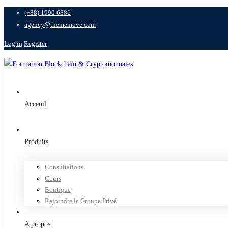
(+88) 1990 6886
agency@thememove.com
Log in
Register
Acceuil
Produits
Consultations
Cours
Boutique
Rejoindre le Groupe Privé
A propos