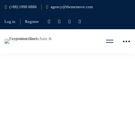
(+88) 1990 6886
agency@thememove.com
Log in
Register