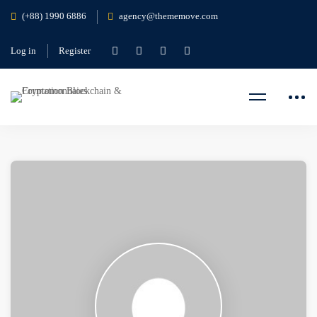
(+88) 1990 6886
agency@thememove.com
Log in
Register