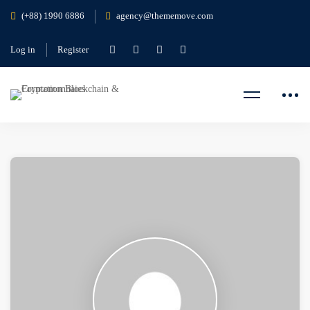
(+88) 1990 6886
agency@thememove.com
Log in
Register