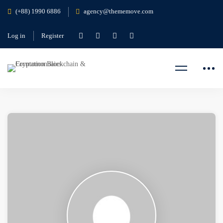
(+88) 1990 6886
agency@thememove.com
Log in
Register