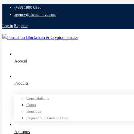
(+88) 1990 6886
agency@thememove.com
Log in
Register
Acceuil
Produits
Consultations
Cours
Boutique
Rejoindre le Groupe Privé
A propos