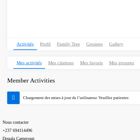
Activités
Profil
Family Tree
Groupes
Gallery
Mes activités
Mes citations
Mes favoris
Mes groupes
Member Activities
Chargement des mises à jour de l’utilisateur. Veuillez patienter.
Nous contacter
+237 694114496
Douala Cameroun