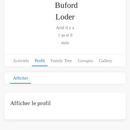
Buford
Loder
Actif il y a
1 an et 9
mois
Activités
Profil
Family Tree
Groupes
Gallery
Afficher
Afficher le profil