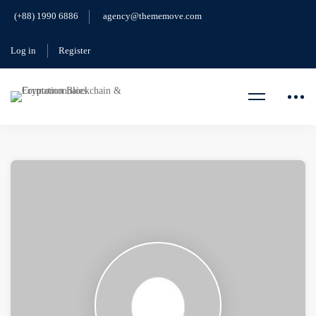
(+88) 1990 6886
agency@thememove.com
Log in
Register