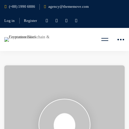
(+88) 1990 6886
agency@thememove.com
Log in
Register