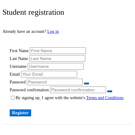
Student
Student registration
Registration
Already have an account?
Log in
First Name
Last Name
Username
Email
Password
Password confirmation
By signing up, I agree with the website's
Terms and Conditions
Register