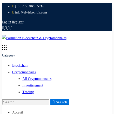
(+86) 155 9668 5216
info@elviskonjoh.com
Log in
Register
Category
Blockchain
Cryptomonnaies
All Cryptomonnaies
Investissement
Trading
Search
Search
for:
Acceuil