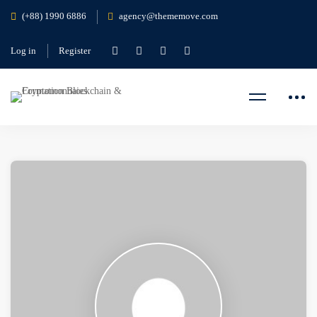
(+88) 1990 6886
agency@thememove.com
Log in
Register