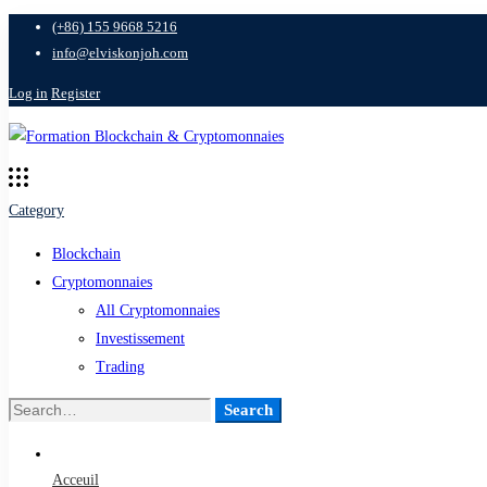
(+86) 155 9668 5216
info@elviskonjoh.com
Log in
Register
Category
Blockchain
Cryptomonnaies
All Cryptomonnaies
Investissement
Trading
Search
Search
for:
Acceuil