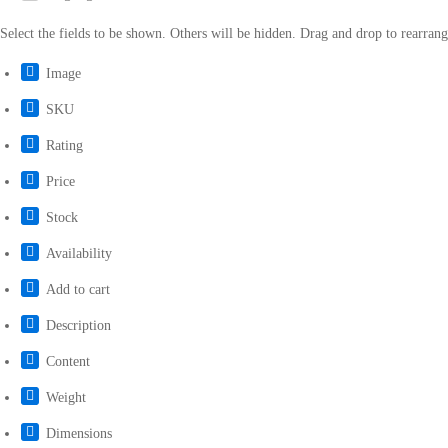
Select the fields to be shown. Others will be hidden. Drag and drop to rearrang
Image
SKU
Rating
Price
Stock
Availability
Add to cart
Description
Content
Weight
Dimensions