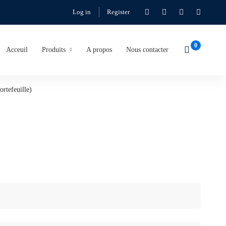
Log in
Register
Acceuil
Produits
A propos
Nous contacter
ortefeuille)