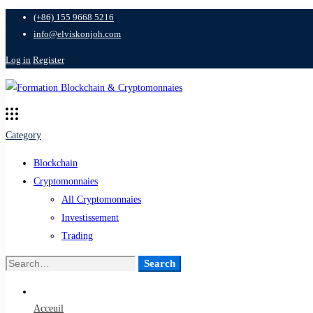
(+86) 155 9668 5216
info@elviskonjoh.com
Log in
Register
Category
Blockchain
Cryptomonnaies
All Cryptomonnaies
Investissement
Trading
Search
Search
for:
Acceuil