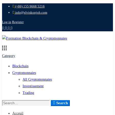
(+86) 155 9668 5216
info@elviskonjoh.com
Log in
Register
Category
Blockchain
Cryptomonnaies
All Cryptomonnaies
Investissement
Trading
Search
Search
for:
Acceuil