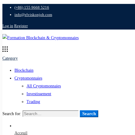
(+86) 155 9668 5216
info@elviskonjoh.com
Log in
Register
Category
Blockchain
Cryptomonnaies
All Cryptomonnaies
Investissement
Trading
Search
Search for:
Acceuil