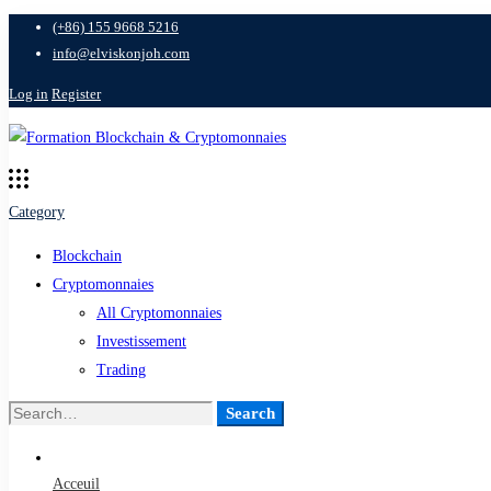
(+86) 155 9668 5216
info@elviskonjoh.com
Log in
Register
Category
Blockchain
Cryptomonnaies
All Cryptomonnaies
Investissement
Trading
Search
Search
for:
Acceuil