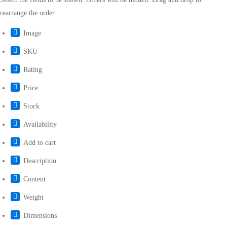
rearrange the order.
Image
SKU
Rating
Price
Stock
Availability
Add to cart
Description
Content
Weight
Dimensions