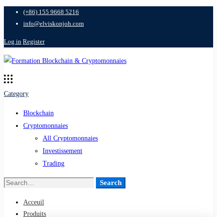
(+86) 155 9668 5216
info@elviskonjoh.com
Log in
Register
Category
Blockchain
Cryptomonnaies
All Cryptomonnaies
Investissement
Trading
Search
Acceuil
Produits