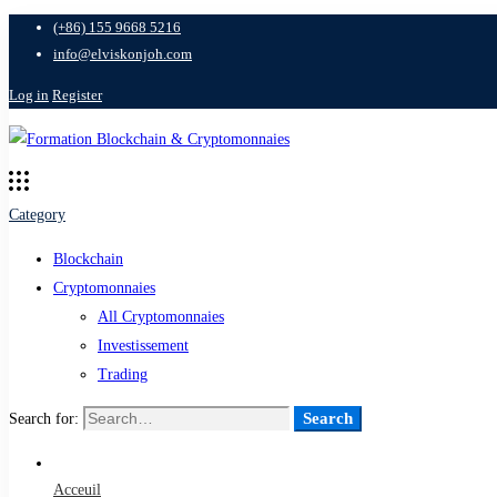
(+86) 155 9668 5216
info@elviskonjoh.com
Log in
Register
Category
Blockchain
Cryptomonnaies
All Cryptomonnaies
Investissement
Trading
Search
Search for:
Acceuil