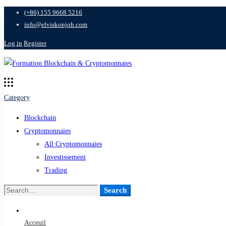
(+86) 155 9668 5216
info@elviskonjoh.com
Log in
Register
Category
Blockchain
Cryptomonnaies
All Cryptomonnaies
Investissement
Trading
Search
Search
for:
Acceuil