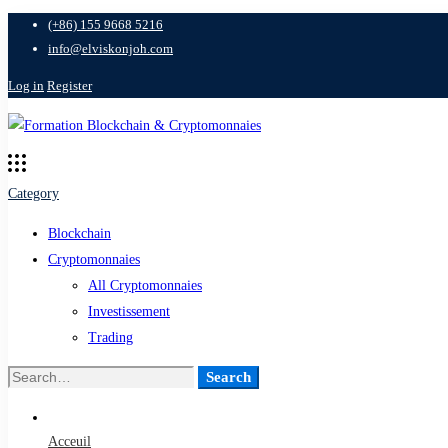
(+86) 155 9668 5216
info@elviskonjoh.com
Log in
Register
Category
Blockchain
Cryptomonnaies
All Cryptomonnaies
Investissement
Trading
Search
Search
for:
Acceuil