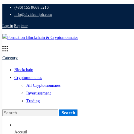
(+86) 155 9668 5216
info@elviskonjoh.com
Log in
Register
Category
Blockchain
Cryptomonnaies
All Cryptomonnaies
Investissement
Trading
Search
Search
for:
Acceuil